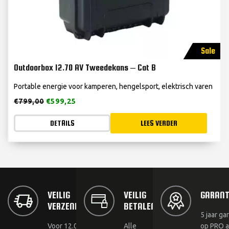
Sale
Outdoorbox 12.70 AV Tweedekans – Cat B
Portable energie voor kamperen, hengelsport, elektrisch varen
€
799,00
€
599,25
DETAILS
LEES VERDER
VEILIG
VEILIG
GARANT
VERZENDEN
BETALEN
5 jaar ga
Voor 12.00 uur
Alle
op PRO a