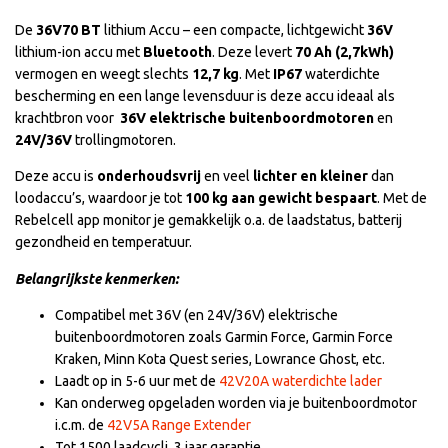
De
36V70 BT
lithium Accu – een compacte, lichtgewicht
36V
lithium-ion accu met
Bluetooth
. Deze levert
70 Ah (2,7kWh)
vermogen en weegt slechts
12,7 kg
. Met
IP67
waterdichte
bescherming en een lange levensduur is deze accu ideaal als
krachtbron voor
36V elektrische buitenboordmotoren
en
24V/36V
trollingmotoren.
Deze accu is
onderhoudsvrij
en veel
lichter en kleiner
dan
loodaccu’s, waardoor je tot
100 kg aan gewicht bespaart
. Met de
Rebelcell app monitor je gemakkelijk o.a. de laadstatus, batterij
gezondheid en temperatuur.
Belangrijkste kenmerken:
Compatibel met 36V (en 24V/36V) elektrische
buitenboordmotoren zoals Garmin Force, Garmin Force
Kraken, Minn Kota Quest series, Lowrance Ghost, etc.
Laadt op in 5-6 uur met de
42V20A waterdichte lader
Kan onderweg opgeladen worden via je buitenboordmotor
i.c.m. de
42V5A Range Extender
Tot 1500 laadcycli. 3 jaar garantie.