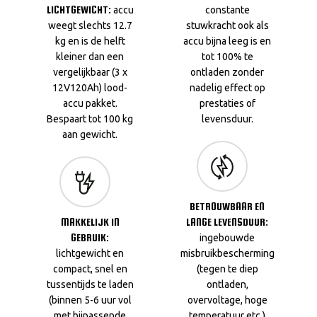
LICHTGEWICHT:
accu
constante
weegt slechts 12.7
stuwkracht ook als
kg en is de helft
accu bijna leeg is en
kleiner dan een
tot 100% te
vergelijkbaar (3 x
ontladen zonder
12V120Ah) lood-
nadelig effect op
accu pakket.
prestaties of
Bespaart tot 100 kg
levensduur.
aan gewicht.
BETROUWBAAR EN
MAKKELIJK IN
LANGE LEVENSDUUR:
GEBRUIK:
ingebouwde
lichtgewicht en
misbruikbescherming
compact, snel en
(tegen te diep
tussentijds te laden
ontladen,
(binnen 5-6 uur vol
overvoltage, hoge
met bijpassende
temperatuur etc.)