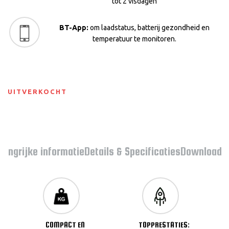
tot 2 visdagen
BT-App:
om laadstatus, batterij gezondheid en
temperatuur te monitoren.
UITVERKOCHT
langrijke informatie
Details & Specificaties
Downloads
COMPACT EN
TOPPRESTATIES: