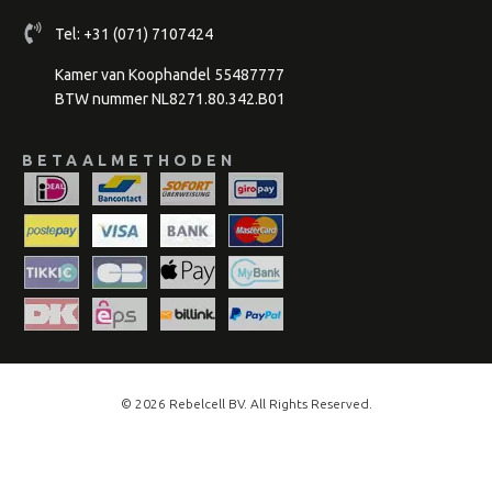
Tel:
+31 (071) 7107424
Kamer van Koophandel 55487777
BTW nummer NL8271.80.342.B01
BETAALMETHODEN
© 2026
Rebelcell
BV. All Rights Reserved.