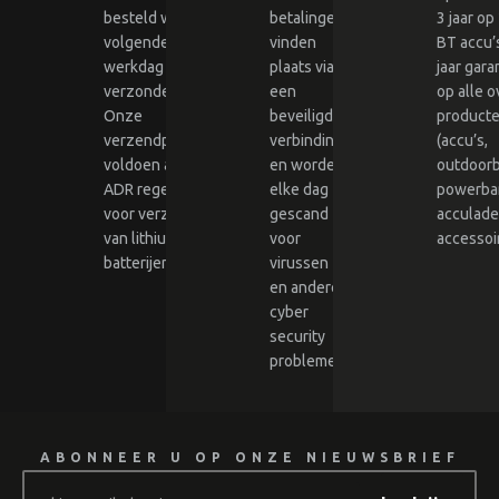
besteld wordt
betalingen
3 jaar op
volgende
vinden
BT accu’s
werkdag
plaats via
jaar gara
verzonden.
een
op alle o
Onze
beveiligde
product
verzendpartners
verbinding
(accu’s,
voldoen aan
en worden
outdoor
ADR regelgeving
elke dag
powerba
voor verzending
gescand
acculade
van lithium-ion
voor
accessoir
batterijen.
virussen
en andere
cyber
security
problemen.
ABONNEER U OP ONZE NIEUWSBRIEF