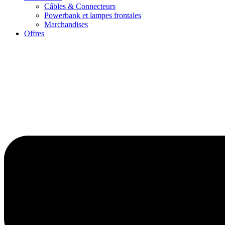
Câbles & Connecteurs
Powerbank et lampes frontales
Marchandises
Offres