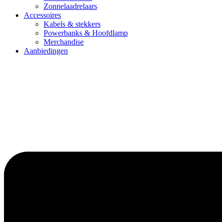
Zonnelaadrelaars
Accessoires
Kabels & stekkers
Powerbanks & Hoofdlamp
Merchandise
Aanbiedingen