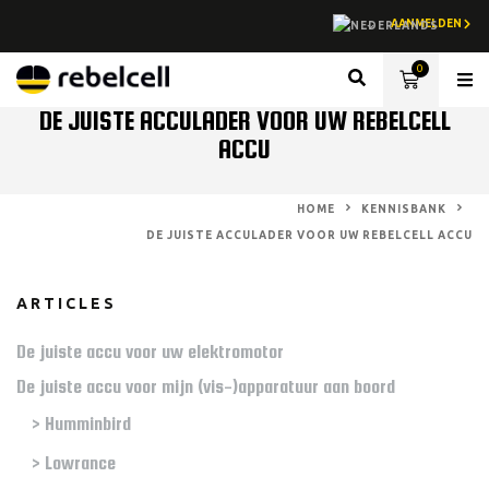
AANMELDEN
0
Lith
DE JUISTE ACCULADER VOOR UW REBELCELL
ACCU
HOME
KENNISBANK
DE JUISTE ACCULADER VOOR UW REBELCELL ACCU
ARTICLES
De juiste accu voor uw elektromotor
De juiste accu voor mijn (vis-)apparatuur aan boord
> Humminbird
> Lowrance