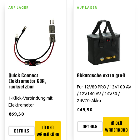
AUF LAGER
AUF LAGER
Quick Connect
Akkutasche extra groß
Elektromotor 60A,
rücksetzbar
Für 12V80 PRO / 12V100 AV
/ 12V140 AV / 24V50 /
1-Klick-Verbindung mit
24V70-Akku
Elektromotor
€
49,50
€
69,50
IN DEN
DETAILS
IN DEN
WARENKORB
DETAILS
WARENKORB