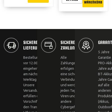
WARENKORB
SICHERE
SICHERE
GARANT
LIEFERUNG
ZAHLUNGEN
5 Jahre
Bestellungen, die
Alle
Garantie 
vor 12.00 Uhr
Zahlungen
PRO-Akku
eingehen, werden
erfolgen über
Jahre au
am nächsten
eine sichere
BT-Akkus
Werktag versandt.
Verbindung
Jahre Ga
Unsere
und werden
auf alle
Versandunternehmen
jeden Tag auf
anderen
erfüllen die ADR-
Viren und
Produkt
Vorschriften für
andere
(Akkus,
den Transport von
Cybergefahren
Outdoor