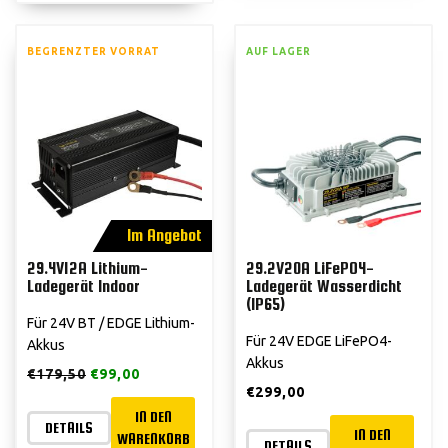
BEGRENZTER VORRAT
AUF LAGER
Im Angebot
29.4V12A Lithium-
29.2V20A LiFePO4-
Ladegerät Indoor
Ladegerät Wasserdicht
(IP65)
Für 24V BT / EDGE Lithium-
Für 24V EDGE LiFePO4-
Akkus
Akkus
€
179,50
€
99,00
€
299,00
IN DEN
DETAILS
IN DEN
WARENKORB
DETAILS