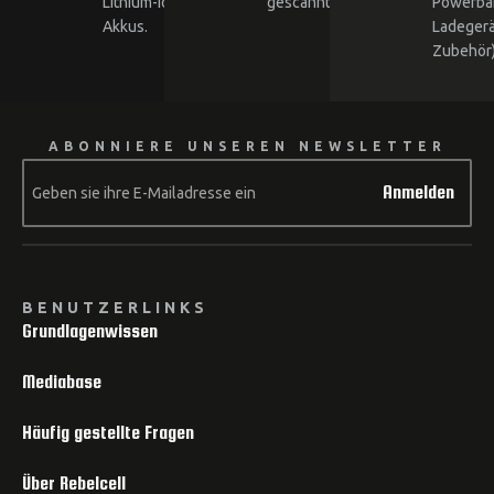
Lithium-Ionen-
gescannt.
Powerba
Akkus.
Ladegerä
Zubehör)
ABONNIERE UNSEREN NEWSLETTER
Anmelden
BENUTZERLINKS
Grundlagenwissen
Mediabase
Häufig gestellte Fragen
Über Rebelcell