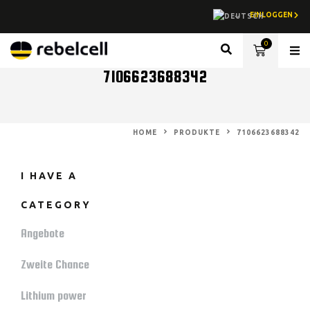
EINLOGGEN
0
Lith
7106623688342
HOME
PRODUKTE
7106623688342
I HAVE A
CATEGORY
Angebote
Zweite Chance
Lithium power