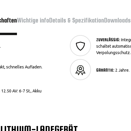
chaften
Wichtige info
Details & Spezifikation
Downloads
ZUVERLÄSSIG:
Integ
.
schaltet automatisc
Verpolungsschutz.
kt, schnelles Aufladen.
GARANTIE:
2 Jahre.
 12.50 AV: 6-7 St., Akku
 LITHIUM-LADEGERÄT