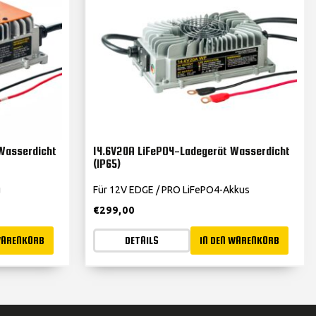
Wasserdicht
14.6V20A LiFePO4-Ladegerät Wasserdicht
(IP65)
u
Für 12V EDGE / PRO LiFePO4-Akkus
€
299,00
WARENKORB
DETAILS
IN DEN WARENKORB