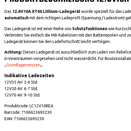
Das
12.6V10A XT60 Lithium-Ladegerät
wurde speziell für das Lad
automatisch
mit dem richtigen Ladeprofil (Spannung / Ladestrom) ge
Das Ladegerät ist mit einer Reihe von
Schutzfunktionen
wie Kurzschl
Verbinden Sie einfach die M8-Kabelösen mit den Batteriepolen und zi
Ladegerät können Sie den Ladefortschritt leicht verfolgen.
Achtung:
Dieses Ladegerät ist ausschließlich zum Laden von Rebelcel
in Innenräumen vorgesehen und nicht wasserdicht. Für Bootsinstallat
„
Grundlagenwissen
„.
Indikative Ladezeiten
12V35 AV: 5-6 Std.
12V50 AV: 6-7 Std.
12V70 AV: 9-10 Std.
Produktcode: LC12V10REA
Barcode: 7106623693230
EAN: 7106623693230