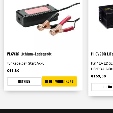
14.6V3A Lithium-Ladegerät
14.6V20A Li
Für Rebelcell Start Akku
Für 12V EDGE
LiFePO4-Akk
€
49,50
€
169,00
DETAILS
IN DEN WARENKORB
DETAIL