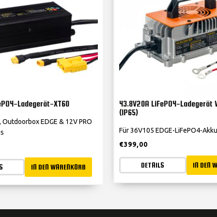
FePO4-Ladegerät-XT60
43.8V20A LiFePO4-Ladegerät 
(IP65)
, Outdoorbox EDGE & 12V PRO
Für 36V105 EDGE-LiFePO4-Akk
us
€
399,00
DETAILS
IN DEN 
S
IN DEN WARENKORB