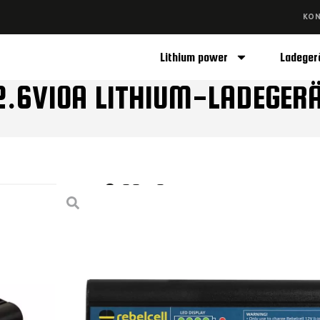
KO
Lithium power
Ladeger
2.6V10A LITHIUM-LADEGER
€
129,50
NEU!
Das
12.6V10A XT60 Lithium-Ladegerät
w
Outdoorboxen
entwickelt. Das speziell entwic
und
automatisch
mit dem richtigen Ladeprofil (
Mehr lesen>
Einsatzbereich:
zum Laden von 12V