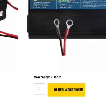
Gewicht:
das Ladegerät wiegt nur 1
Sicher im Gebrauch:
keine Überladu
Verwendung in Innenräumen geeign
Schnellladen:
vollständiges Auflad
(12.50 AV), 9-10 Stunden (12.70 AV)
BEGRENZTER VORRAT
Warranty:
2 Jahre
IN DEN WARENKORB