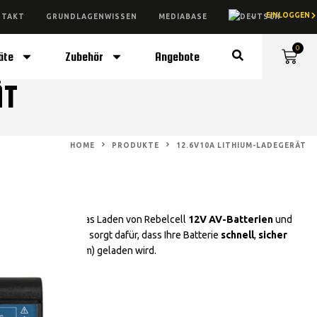
EINLOGGEN
NTAKT
GRUNDLAGENWISSEN
MEDIABASE
0
äte
Zubehör
Angebote
ÄT
HOME
PRODUKTE
12.6V10A LITHIUM-LADEGERÄT
urde speziell für das Laden von Rebelcell
12V AV-Batterien
und
kelte Ladeprogramm sorgt dafür, dass Ihre Batterie
schnell
,
sicher
Spannung / Ladestrom) geladen wird.
 AV-Batterien