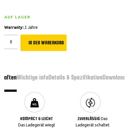
AUF LAGER
Warranty:
2 Jahre
IN DEN WARENKORB
chaften
Wichtige info
Details & Spezifikation
Downloads
KOMPACT & LEICHT
ZUVERLÄSSIG
Das
Das Ladegerät wiegt
Ladegerät schaltet