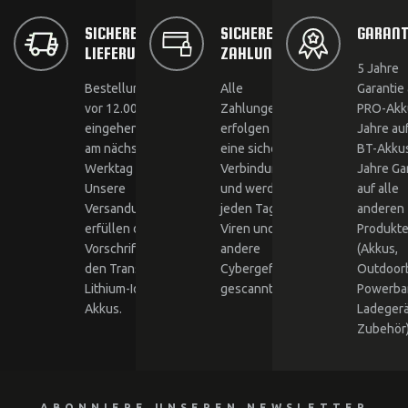
SICHERE
SICHERE
GARANT
LIEFERUNG
ZAHLUNGEN
5 Jahre
Bestellungen, die
Alle
Garantie 
vor 12.00 Uhr
Zahlungen
PRO-Akku
eingehen, werden
erfolgen über
Jahre au
am nächsten
eine sichere
BT-Akkus
Werktag versandt.
Verbindung
Jahre Ga
Unsere
und werden
auf alle
Versandunternehmen
jeden Tag auf
anderen
erfüllen die ADR-
Viren und
Produkt
Vorschriften für
andere
(Akkus,
den Transport von
Cybergefahren
Outdoor
Lithium-Ionen-
gescannt.
Powerba
Akkus.
Ladegerä
Zubehör)
ABONNIERE UNSEREN NEWSLETTER